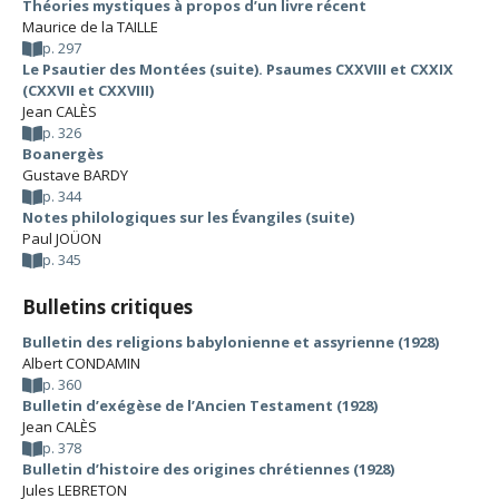
Théories mystiques à propos d’un livre récent
Maurice de la TAILLE
p. 297
Le Psautier des Montées (suite). Psaumes CXXVIII et CXXIX
(CXXVII et CXXVIII)
Jean CALÈS
p. 326
Boanergès
Gustave BARDY
p. 344
Notes philologiques sur les Évangiles (suite)
Paul JOÜON
p. 345
Bulletins critiques
Bulletin des religions babylonienne et assyrienne (1928)
Albert CONDAMIN
p. 360
Bulletin d’exégèse de l’Ancien Testament (1928)
Jean CALÈS
p. 378
Bulletin d’histoire des origines chrétiennes (1928)
Jules LEBRETON