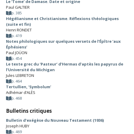
Le ‘Tome’ de Damase. Date et origine
Paul GALTIER
p. 385
Hégélianisme et Christianisme. Réflexions théologiques
(suite et fin)
Henri RONDET
p. 419
Notes philologiques sur quelques versets de l’Épître ‘aux
Éphésiens’
Paul JOÜON
p. 454
Le texte grec du ‘Pasteur’ d’Hermas d’aptès les papyrus de
l’Université du Michigan
Jules LEBRETON
p. 464
Tertullien, ‘Symbolum’
Adhémar d’ALÈS
p. 468
Bulletins critiques
Bulletin d’exégèse du Nouveau Testament (1936)
Joseph HUBY
p. 469