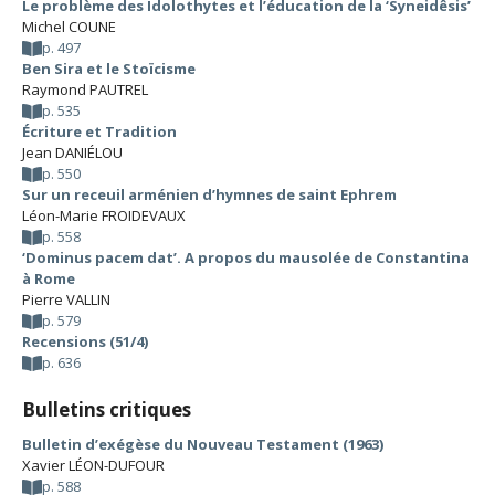
Le problème des Idolothytes et l’éducation de la ‘Syneidêsis’
Michel COUNE
p. 497
Ben Sira et le Stoïcisme
Raymond PAUTREL
p. 535
Écriture et Tradition
Jean DANIÉLOU
p. 550
Sur un receuil arménien d’hymnes de saint Ephrem
Léon-Marie FROIDEVAUX
p. 558
‘Dominus pacem dat’. A propos du mausolée de Constantina
à Rome
Pierre VALLIN
p. 579
Recensions (51/4)
p. 636
Bulletins critiques
Bulletin d’exégèse du Nouveau Testament (1963)
Xavier LÉON-DUFOUR
p. 588