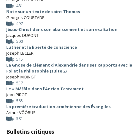
p. 481
Note sur un texte de saint Thomas
Georges COURTADE
p. 497
Jésus-Christ dans son abaissement et son exaltation
Jacques DUPONT
p. 500
Luther et la liberté de conscience
Joseph LECLER
p. 515
La Gnose de Clément d’Alexandrie dans ses Rapports avec la
Foi et la Philosophie (suite 2)
Joseph MOINGT
p. 537
Le « Mâšâl » dans l’Ancien Testament
Jean PIROT
p. 565
La première traduction arménienne des Évangiles
Arthur VÖÖBUS
p. 581
Bulletins critiques