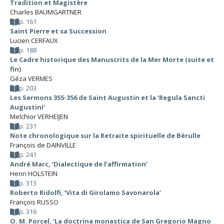
Tradition et Magistère
Charles BAUMGARTNER
p. 161
Saint Pierre et sa Succession
Lucien CERFAUX
p. 188
Le Cadre historique des Manuscrits de la Mer Morte (suite et
fin)
Géza VERMES
p. 203
Les Sermons 355-356 de Saint Augustin et la ‘Regula Sancti
Augustini’
Melchior VERHEIJEN
p. 231
Note chronologique sur la Retraite spirituelle de Bérulle
François de DAINVILLE
p. 241
André Marc, ‘Dialectique de l’affirmation’
Henri HOLSTEIN
p. 313
Roberto Ridolfi, ‘Vita di Girolamo Savonarola’
François RUSSO
p. 316
O. M. Porcel, ‘La doctrina monastica de San Gregorio Magno