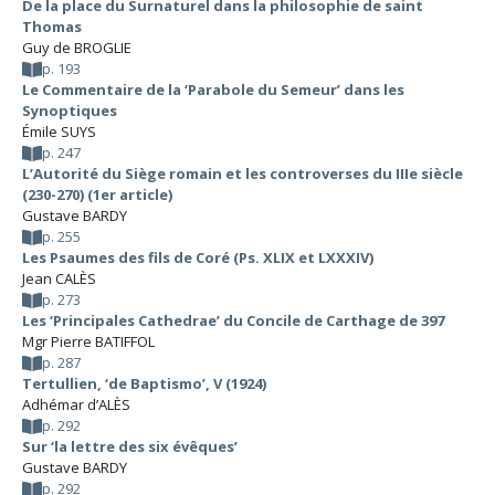
De la place du Surnaturel dans la philosophie de saint
Thomas
Guy de BROGLIE
p. 193
Le Commentaire de la ‘Parabole du Semeur’ dans les
Synoptiques
Émile SUYS
p. 247
L’Autorité du Siège romain et les controverses du IIIe siècle
(230-270) (1er article)
Gustave BARDY
p. 255
Les Psaumes des fils de Coré (Ps. XLIX et LXXXIV)
Jean CALÈS
p. 273
Les ‘Principales Cathedrae’ du Concile de Carthage de 397
Mgr Pierre BATIFFOL
p. 287
Tertullien, ‘de Baptismo’, V (1924)
Adhémar d’ALÈS
p. 292
Sur ‘la lettre des six évêques’
Gustave BARDY
p. 292