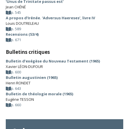
‘Unus de Trinitate passus est’
Jean CHÉNÉ
p. 545
A propos d’Irénée. ‘Adversus Haereses’, livre IV
Louis DOUTRELEAU
p. 589
Recensions (53/4)
p. 671
Bulletins critiques
Bulletin d’exégèse du Nouveau Testament (1965)
Xavier LÉON-DUFOUR
p. 600
Bulletin augustinien (1965)
Henri RONDET
p. 643
Bulletin de théologie morale (1965)
Eugène TESSON
p. 660