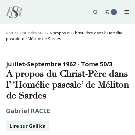
Aller
au
Me
contenu
Accueil
»
Numéro 50/3
»
A propos du Christ-Père dans l’ ‘Homélie
pascale’ de Méliton de Sardes
Juillet-Septembre 1962 - Tome 50/3
A propos du Christ-Père dans
l’ ‘Homélie pascale’ de Méliton
de Sardes
Gabriel RACLE
Lire sur Gallica