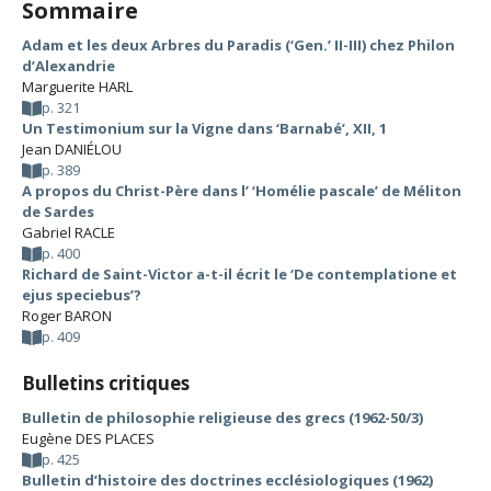
Sommaire
Adam et les deux Arbres du Paradis (‘Gen.’ II-III) chez Philon
d’Alexandrie
Marguerite HARL
p. 321
Un Testimonium sur la Vigne dans ‘Barnabé’, XII, 1
Jean DANIÉLOU
p. 389
A propos du Christ-Père dans l’ ‘Homélie pascale’ de Méliton
de Sardes
Gabriel RACLE
p. 400
Richard de Saint-Victor a-t-il écrit le ‘De contemplatione et
ejus speciebus’?
Roger BARON
p. 409
Bulletins critiques
Bulletin de philosophie religieuse des grecs (1962-50/3)
Eugène DES PLACES
p. 425
Bulletin d’histoire des doctrines ecclésiologiques (1962)