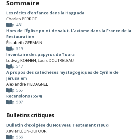
Sommaire
Les récits d’enfance dans la Haggada
Charles PERROT
p. 481
Hors de l’Église point de salut. L’axiome dans la France de la
Restauration
Élisabeth GERMAIN
p. 519
Inventaire des papyrus de Toura
Ludwig KOENEN
,
Louis DOUTRELEAU
p. 547
A propos des catéchèses mystagogiques de Cyrille de
Jérusalem
Alexandre PIEDAGNEL
p. 565
Recensions (55/4)
p. 587
Bulletins critiques
Bulletin d’exégèse du Nouveau Testament (1967)
Xavier LÉON-DUFOUR
p. 566