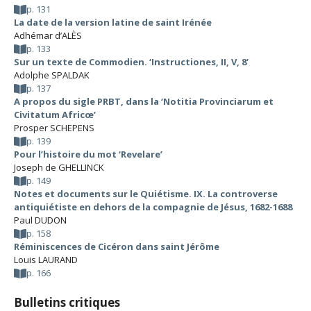
p. 131
La date de la version latine de saint Irénée
Adhémar d’ALÈS
p. 133
Sur un texte de Commodien. ‘Instructiones, II, V, 8’
Adolphe SPALDAK
p. 137
A propos du sigle PRBT, dans la ‘Notitia Provinciarum et
Civitatum Africœ’
Prosper SCHEPENS
p. 139
Pour l’histoire du mot ‘Revelare’
Joseph de GHELLINCK
p. 149
Notes et documents sur le Quiétisme. IX. La controverse
antiquiétiste en dehors de la compagnie de Jésus, 1682-1688
Paul DUDON
p. 158
Réminiscences de Cicéron dans saint Jérôme
Louis LAURAND
p. 166
Bulletins critiques