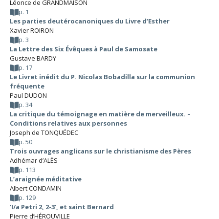
Léonce de GRANDMAISON
p. 1
Les parties deutérocanoniques du Livre d’Esther
Xavier ROIRON
p. 3
La Lettre des Six Évêques à Paul de Samosate
Gustave BARDY
p. 17
Le Livret inédit du P. Nicolas Bobadilla sur la communion
fréquente
Paul DUDON
p. 34
La critique du témoignage en matière de merveilleux. –
Conditions relatives aux personnes
Joseph de TONQUÉDEC
p. 50
Trois ouvrages anglicans sur le christianisme des Pères
Adhémar d’ALÈS
p. 113
L’araignée méditative
Albert CONDAMIN
p. 129
‘I/a Petri 2, 2-3’, et saint Bernard
Pierre d’HÉROUVILLE