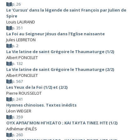
p. 26
Le ‘Cursus’ dans la légende de saint François par Julien de
Spire
Louis LAURAND
p. 351
La Foi au Seigneur Jésus dans l’Eglise naissante
Jules LEBRETON
p. 2
La Vie latine de saint Grégoire le Thaumaturge (1/2)
Albert PONCELET
p. 132
La Vie latine de saint Grégoire le Thaumaturge (2/2)
Albert PONCELET
p. 567
Les Yeux de la Foi (1/2) et (2/2)
Pierre ROUSSELOT
p. 241
Hymnes chinoises. Textes inédits
Léon WIEGER
p. 359
ΟΥΧ ΑΡΠΑΓΜΟΝ ΗΓΗΣΑΤΟ ; ΚΑΙ ΤΑΥΤΑ ΤΙΝΕΣ ΗΤΕ (1/2)
Adhémar d’ALÈS
p. 260