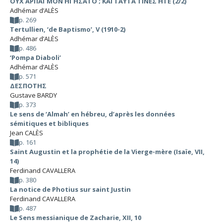
ΟΥΧ ΑΡΠΑΓΜΟΝ ΗΓΗΣΑΤΟ ; ΚΑΙ ΤΑΥΤΑ ΤΙΝΕΣ ΗΤΕ (2/2)
Adhémar d’ALÈS
p. 269
Tertullien, ‘de Baptismo’, V (1910-2)
Adhémar d’ALÈS
p. 486
‘Pompa Diaboli’
Adhémar d’ALÈS
p. 571
ΔΕΣΠΟΤΗΣ
Gustave BARDY
p. 373
Le sens de ‘Almah’ en hébreu, d’après les données
sémitiques et bibliques
Jean CALÈS
p. 161
Saint Augustin et la prophétie de la Vierge-mère (Isaïe, VII,
14)
Ferdinand CAVALLERA
p. 380
La notice de Photius sur saint Justin
Ferdinand CAVALLERA
p. 487
Le Sens messianique de Zacharie, XII, 10