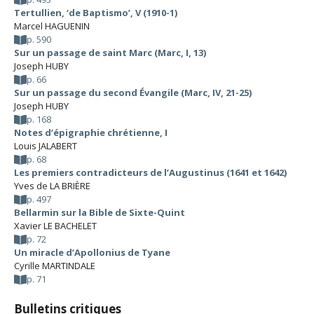
Tertullien, ‘de Baptismo’, V (1910-1)
Marcel HAGUENIN
p. 590
Sur un passage de saint Marc (Marc, I, 13)
Joseph HUBY
p. 66
Sur un passage du second Évangile (Marc, IV, 21-25)
Joseph HUBY
p. 168
Notes d’épigraphie chrétienne, I
Louis JALABERT
p. 68
Les premiers contradicteurs de l’Augustinus (1641 et 1642)
Yves de LA BRIÈRE
p. 497
Bellarmin sur la Bible de Sixte-Quint
Xavier LE BACHELET
p. 72
Un miracle d’Apollonius de Tyane
Cyrille MARTINDALE
p. 71
Bulletins critiques