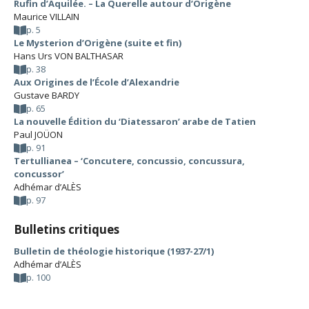
Rufin d’Aquilée. – La Querelle autour d’Origène
Maurice VILLAIN
p. 5
Le Mysterion d’Origène (suite et fin)
Hans Urs VON BALTHASAR
p. 38
Aux Origines de l’École d’Alexandrie
Gustave BARDY
p. 65
La nouvelle Édition du ‘Diatessaron’ arabe de Tatien
Paul JOÜON
p. 91
Tertullianea – ‘Concutere, concussio, concussura,
concussor’
Adhémar d’ALÈS
p. 97
Bulletins critiques
Bulletin de théologie historique (1937-27/1)
Adhémar d’ALÈS
p. 100