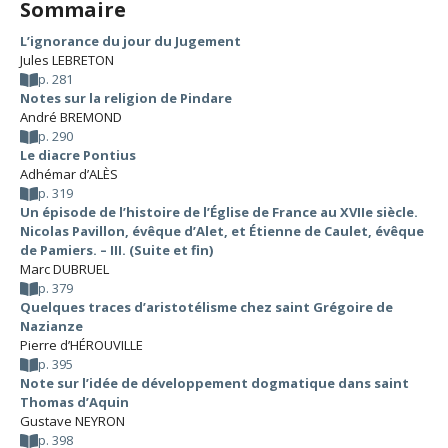
Sommaire
L’ignorance du jour du Jugement
Jules LEBRETON
p. 281
Notes sur la religion de Pindare
André BREMOND
p. 290
Le diacre Pontius
Adhémar d’ALÈS
p. 319
Un épisode de l’histoire de l’Église de France au XVIIe siècle.
Nicolas Pavillon, évêque d’Alet, et Étienne de Caulet, évêque
de Pamiers. – III. (Suite et fin)
Marc DUBRUEL
p. 379
Quelques traces d’aristotélisme chez saint Grégoire de
Nazianze
Pierre d’HÉROUVILLE
p. 395
Note sur l’idée de développement dogmatique dans saint
Thomas d’Aquin
Gustave NEYRON
p. 398