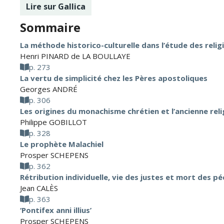
Lire sur Gallica
Sommaire
La méthode historico-culturelle dans l’étude des relig
Henri PINARD de LA BOULLAYE
p. 273
La vertu de simplicité chez les Pères apostoliques
Georges ANDRÉ
p. 306
Les origines du monachisme chrétien et l’ancienne rel
Philippe GOBILLOT
p. 328
Le prophète Malachiel
Prosper SCHEPENS
p. 362
Rétribution individuelle, vie des justes et mort des péc
Jean CALÈS
p. 363
‘Pontifex anni illius’
Prosper SCHEPENS