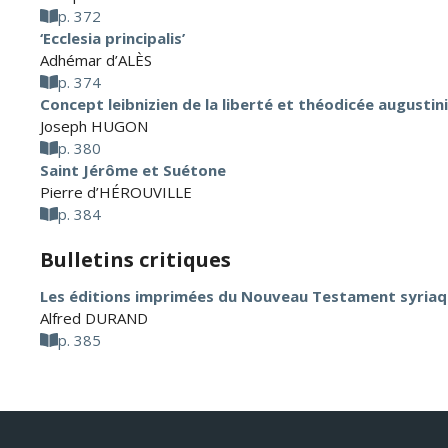
p. 372
‘Ecclesia principalis’
Adhémar d’ALÈS
p. 374
Concept leibnizien de la liberté et théodicée augustin
Joseph HUGON
p. 380
Saint Jérôme et Suétone
Pierre d’HÉROUVILLE
p. 384
Bulletins critiques
Les éditions imprimées du Nouveau Testament syria
Alfred DURAND
p. 385