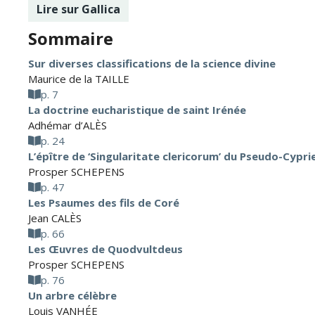
Lire sur Gallica
Sommaire
Sur diverses classifications de la science divine
Maurice de la TAILLE
p. 7
La doctrine eucharistique de saint Irénée
Adhémar d’ALÈS
p. 24
L’épître de ‘Singularitate clericorum’ du Pseudo-Cyprie
Prosper SCHEPENS
p. 47
Les Psaumes des fils de Coré
Jean CALÈS
p. 66
Les Œuvres de Quodvultdeus
Prosper SCHEPENS
p. 76
Un arbre célèbre
Louis VANHÉE