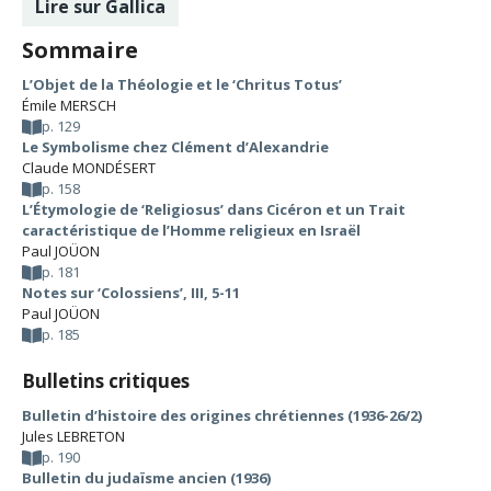
Lire sur Gallica
Sommaire
L’Objet de la Théologie et le ‘Chritus Totus’
Émile MERSCH
p. 129
Le Symbolisme chez Clément d’Alexandrie
Claude MONDÉSERT
p. 158
L’Étymologie de ‘Religiosus’ dans Cicéron et un Trait
caractéristique de l’Homme religieux en Israël
Paul JOÜON
p. 181
Notes sur ‘Colossiens’, III, 5-11
Paul JOÜON
p. 185
Bulletins critiques
Bulletin d’histoire des origines chrétiennes (1936-26/2)
Jules LEBRETON
p. 190
Bulletin du judaïsme ancien (1936)