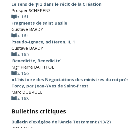
Le sens de בויך dans le récit de la Création
Prosper SCHEPENS
p. 161
Fragments de saint Basile
Gustave BARDY
p. 164
Pseudo-Ignace, ad Heron. II, 1
Gustave BARDY
p. 165
‘Benedicite, Benedicite’
Mgr Pierre BATIFFOL
p. 166
« L’histoire des Négociations des ministres du roi prè
Torcy, par Jean-Yves de Saint-Prest
Marc DUBRUEL
p. 168
Bulletins critiques
Bulletin d’exégèse de l’Ancie Testament (13/2)