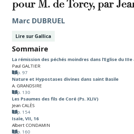
pour M. de Torcy, par Je
Marc DUBRUEL
Lire sur Gallica
Sommaire
La rémission des péchés moindres dans l’Eglise du IIIe 
Paul GALTIER
p. 97
Nature et Hypostases divines dans saint Basile
A. GRANDSIRE
p. 130
Les Psaumes des fils de Coré (Ps. XLIV)
Jean CALÈS
p. 154
Isaïe, VII, 16
Albert CONDAMIN
p. 160