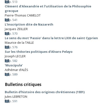
p. 513
Clément d’Alexandrie et l’utilisation de la Philosophie
grecque
Pierre-Thomas CAMELOT
p. 541
L’Inscription dite de Nazareth
Jacques ZEILLER
p. 570
Le sens du mot ‘Passio’ dans la lettre LXIII de saint Cyprien
Maurice de la TAILLE
p. 576
Sur les théories politiques d’Alvaro Pelayo
Joseph LECLER
p. 582
‘Muscipula’
Adhémar d’ALÈS
p. 589
Bulletins critiques
Bulletin d’histoire des origines chrétiennes (1931)
Jules LEBRETON
p. 591