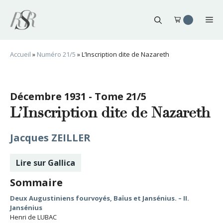
Aller
au
Me
contenu
Accueil
»
Numéro 21/5
»
L’Inscription dite de Nazareth
Décembre 1931 - Tome 21/5
L’Inscription dite de Nazareth
Jacques ZEILLER
Lire sur Gallica
Sommaire
Deux Augustiniens fourvoyés, Baïus et Jansénius. – II.
Jansénius
Henri de LUBAC