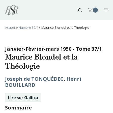
Aller
au
Me
contenu
Accueil
»
Numéro 37/1
»
Maurice Blondel et la Théologie
Janvier-Février-mars 1950 - Tome 37/1
Maurice Blondel et la
Théologie
Joseph de TONQUÉDEC
,
Henri
BOUILLARD
Lire sur Gallica
Sommaire