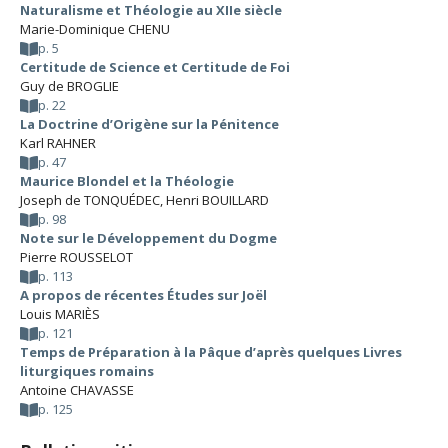
Naturalisme et Théologie au XIIe siècle
Marie-Dominique CHENU
p. 5
Certitude de Science et Certitude de Foi
Guy de BROGLIE
p. 22
La Doctrine d’Origène sur la Pénitence
Karl RAHNER
p. 47
Maurice Blondel et la Théologie
Joseph de TONQUÉDEC
,
Henri BOUILLARD
p. 98
Note sur le Développement du Dogme
Pierre ROUSSELOT
p. 113
A propos de récentes Études sur Joël
Louis MARIÈS
p. 121
Temps de Préparation à la Pâque d’après quelques Livres
liturgiques romains
Antoine CHAVASSE
p. 125