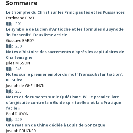
Sommaire
Le triomphe du Christ sur les Principautés et les Puissances
Ferdinand PRAT
p. 201
Le symbole de Lucien d’Antioche et les formules du synode
‘in Encaeniis’. Deuxième article
Gustave BARDY
p. 230
Notes d’histoire des sacrements d’après les capitulaires de
Charlemagne
Jules MISSON
p. 245
Notes sur le premier emploi du mot ‘Transsubstantiation’,
III. Suite
Joseph de GHELLINCK
p. 255
Notes et documents sur le Quiétisme. IV. Le premier livre
d’un jésuite contre la « Guide spirituelle » et la « Pratique
facile »
Paul DUDON
p. 259
Une reation de Chine dédiée à Louis de Gonzague
Joseph BRUCKER