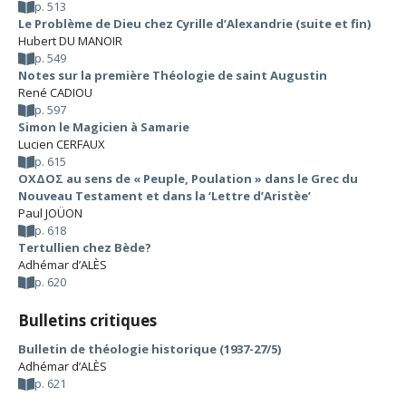
p. 513
Le Problème de Dieu chez Cyrille d’Alexandrie (suite et fin)
Hubert DU MANOIR
p. 549
Notes sur la première Théologie de saint Augustin
René CADIOU
p. 597
Simon le Magicien à Samarie
Lucien CERFAUX
p. 615
ΟΧΔΟΣ au sens de « Peuple, Poulation » dans le Grec du
Nouveau Testament et dans la ‘Lettre d’Aristèe’
Paul JOÜON
p. 618
Tertullien chez Bède?
Adhémar d’ALÈS
p. 620
Bulletins critiques
Bulletin de théologie historique (1937-27/5)
Adhémar d’ALÈS
p. 621