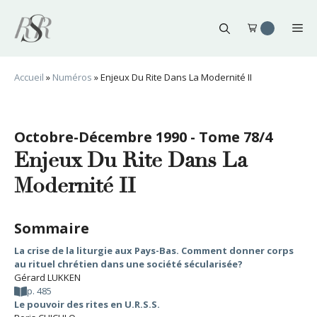
Aller
au
Me
contenu
Accueil
»
Numéros
»
Enjeux Du Rite Dans La Modernité II
Octobre-Décembre 1990 - Tome 78/4
Enjeux Du Rite Dans La
Modernité II
Sommaire
La crise de la liturgie aux Pays-Bas. Comment donner corps
au rituel chrétien dans une société sécularisée?
Gérard LUKKEN
p. 485
Le pouvoir des rites en U.R.S.S.