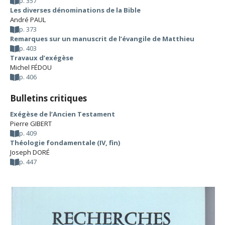
p. 357
Les diverses dénominations de la Bible
André PAUL
p. 373
Remarques sur un manuscrit de l’évangile de Matthieu
p. 403
Travaux d’exégèse
Michel FÉDOU
p. 406
Bulletins critiques
Exégèse de l’Ancien Testament
Pierre GIBERT
p. 409
Théologie fondamentale (IV, fin)
Joseph DORÉ
p. 447