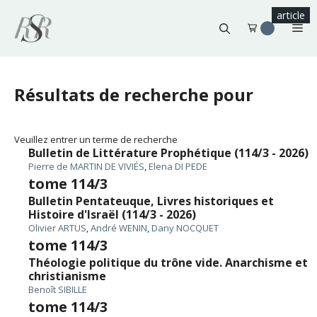
Aller
article
article
article
article
article
article
au
Me
contenu
Résultats de recherche pour
Veuillez entrer un terme de recherche
Bulletin de Littérature Prophétique (114/3 - 2026)
Pierre de MARTIN DE VIVIÉS
,
Elena DI PEDE
tome 114/3
Bulletin Pentateuque, Livres historiques et
Histoire d'Israël (114/3 - 2026)
Olivier ARTUS
,
André WENIN
,
Dany NOCQUET
tome 114/3
Théologie politique du trône vide. Anarchisme et
christianisme
Benoît SIBILLE
tome 114/3