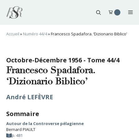
Aller
au
Me
contenu
Accueil
»
Numéro 44/4
»
Francesco Spadafora. ‘Dizionario Biblico’
Octobre-Décembre 1956 - Tome 44/4
Francesco Spadafora.
‘Dizionario Biblico’
André LEFÈVRE
Sommaire
Autour de la Controverse pélagienne
Bernard PIAULT
p. 481