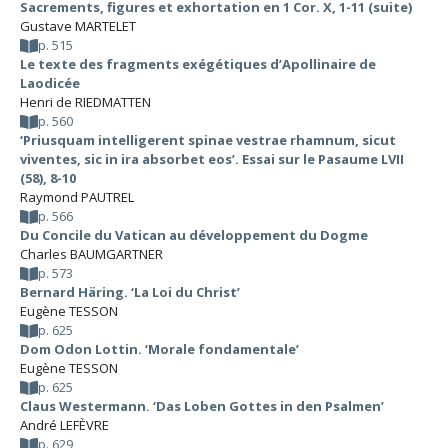
Sacrements, figures et exhortation en 1 Cor. X, 1-11 (suite)
Gustave MARTELET
p. 515
Le texte des fragments exégétiques d’Apollinaire de
Laodicée
Henri de RIEDMATTEN
p. 560
‘Priusquam intelligerent spinae vestrae rhamnum, sicut
viventes, sic in ira absorbet eos’. Essai sur le Pasaume LVII
(58), 8-10
Raymond PAUTREL
p. 566
Du Concile du Vatican au développement du Dogme
Charles BAUMGARTNER
p. 573
Bernard Häring. ‘La Loi du Christ’
Eugène TESSON
p. 625
Dom Odon Lottin. ‘Morale fondamentale’
Eugène TESSON
p. 625
Claus Westermann. ‘Das Loben Gottes in den Psalmen’
André LEFÈVRE
p. 629