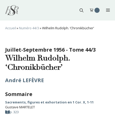
Aller
au
Me
contenu
Accueil
»
Numéro 44/3
»
Wilhelm Rudolph. ‘Chronikbücher’
Juillet-Septembre 1956 - Tome 44/3
Wilhelm Rudolph.
‘Chronikbücher’
André LEFÈVRE
Sommaire
Sacrements, figures et exhortation en 1 Cor. X, 1-11
Gustave MARTELET
p. 323