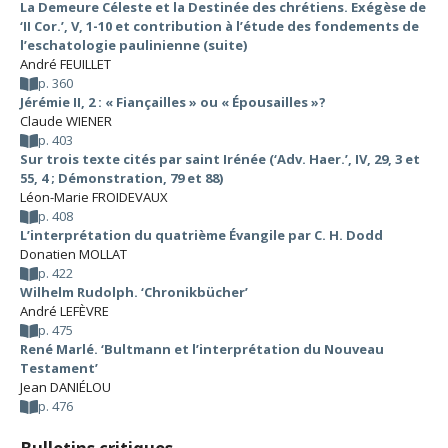
La Demeure Céleste et la Destinée des chrétiens. Exégèse de
‘II Cor.’, V, 1-10 et contribution à l’étude des fondements de
l’eschatologie paulinienne (suite)
André FEUILLET
p. 360
Jérémie II, 2 : « Fiançailles » ou « Épousailles »?
Claude WIENER
p. 403
Sur trois texte cités par saint Irénée (‘Adv. Haer.’, IV, 29, 3 et
55, 4 ; Démonstration, 79 et 88)
Léon-Marie FROIDEVAUX
p. 408
L’interprétation du quatrième Évangile par C. H. Dodd
Donatien MOLLAT
p. 422
Wilhelm Rudolph. ‘Chronikbücher’
André LEFÈVRE
p. 475
René Marlé. ‘Bultmann et l’interprétation du Nouveau
Testament’
Jean DANIÉLOU
p. 476