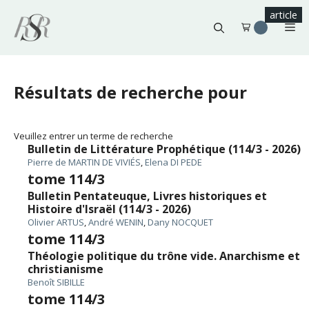
Aller
article
article
article
article
article
article
au
Me
contenu
Résultats de recherche pour
Veuillez entrer un terme de recherche
Bulletin de Littérature Prophétique (114/3 - 2026)
Pierre de MARTIN DE VIVIÉS
,
Elena DI PEDE
tome 114/3
Bulletin Pentateuque, Livres historiques et
Histoire d'Israël (114/3 - 2026)
Olivier ARTUS
,
André WENIN
,
Dany NOCQUET
tome 114/3
Théologie politique du trône vide. Anarchisme et
christianisme
Benoît SIBILLE
tome 114/3