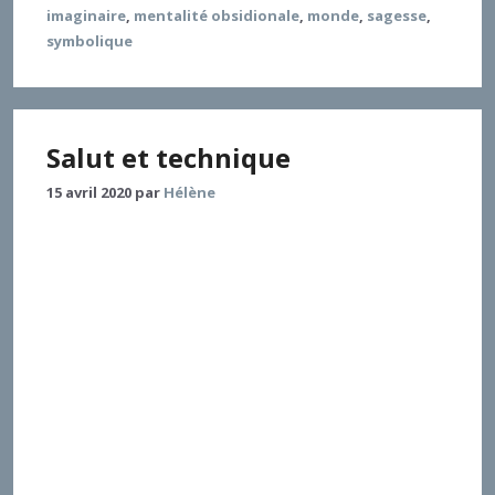
imaginaire
,
mentalité obsidionale
,
monde
,
sagesse
,
symbolique
Salut et technique
15 avril 2020
par
Hélène
Vaincre la mort par des moyens techniques : telle est
la perspective qui unit les diverses aspirations du
mouvement transhumaniste, pointe avancée de la
technoscience contemporaine. Comment une
croyance religieuse a-t-elle pu ainsi se transformer
en programme scientifique ? Pour répondre à cette
question, l’article examine le rapport entre
apocalyptique et sagesse et plus largement entre
langage mythopoïétique et langage rationnel, en
interrogeant notamment Paul et la Sagesse de
Salomon.