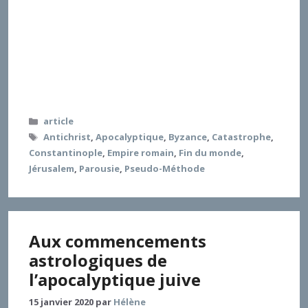
temps, et pour situer dans ce schéma les
catastrophes vécues, ont pour objectif ultime (au-
delà de toute récupération politique) de rassurer le
peuple chrétien en insérant les événements
chaotiques qui les frappent dans un scénario
cohérent, devant aboutir in fine à la Parousie et à
l’éternité.
Catégories
article
Étiquettes
Antichrist
,
Apocalyptique
,
Byzance
,
Catastrophe
,
Constantinople
,
Empire romain
,
Fin du monde
,
Jérusalem
,
Parousie
,
Pseudo-Méthode
Aux commencements
astrologiques de
l’apocalyptique juive
15 janvier 2020
par
Hélène