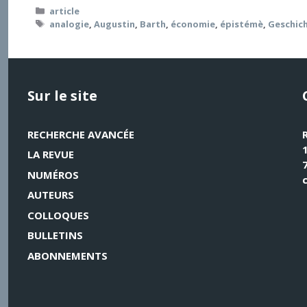
Catégories
article
Étiquettes
analogie
,
Augustin
,
Barth
,
économie
,
épistémè
,
Geschic
Sur le site
RECHERCHE AVANCÉE
LA REVUE
NUMÉROS
AUTEURS
COLLOQUES
BULLETINS
ABONNEMENTS