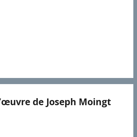
radigme qui place la relation au cœur de l’existence :
hangement suppose une « dés-instrumentalisation »
mises en dialogue : celle sous-jacente dans la
clusion, l’expérience pratique du label Église verte
l’œuvre de Joseph Moingt
e qu’elle s’est déployée dans l’histoire de la
n projet de théologie systématique dont les