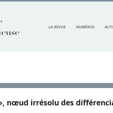
e
LA REVUE
NUMÉROS
AUT
ieuse
», nœud irrésolu des différenci