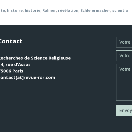
hte
,
histoire
,
historie
,
Rahner
,
révélation
,
Schleiermacher
,
scientia
Contact
Recherches de Science Religieuse
14, rue d’Assas
75006 Paris
contact[at]revue-rsr.com