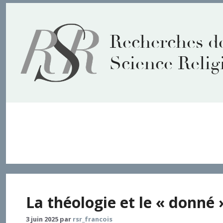
Aller
au
contenu
Recherches d
Science Relig
économie
La théologie et le « donné 
3 juin 2025
par
rsr_francois