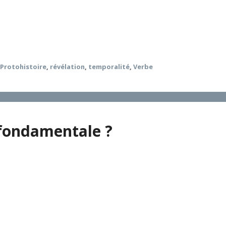
tributions les plus novatrices de la théologie trinitaire co
que l’usage du concept d’Incarnation relié à une protohistoi
théologique fait l’objet d’une analyse critique.
,
Protohistoire
,
révélation
,
temporalité
,
Verbe
 fondamentale ?
seront user de l’expression « science fondamentale » pour 
texte, ce n’est pas le mot de « science » qui pose difficulté
at des lieux de cette question disputée avant de considérer
que et trinitaire. Ce contenu implique que la théologie-scien