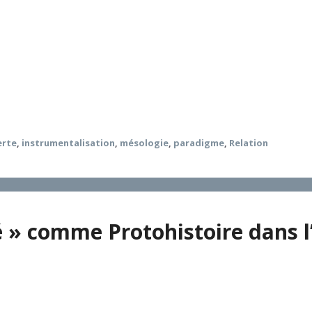
yclique Laudato si’ constitue un véritable changement de pa
me un moyen pour vivre, mais comme la vie elle-même. Ce c
arche sera esquissée à l’aide de trois approches qui seront 
nomique, et celle véhiculée par la mésologie. En guise de con
ologique fondée dans la dimension relationnelle de la vie.
erte
,
instrumentalisation
,
mésologie
,
paradigme
,
Relation
té » comme Protohistoire dans 
h Moingt poursuit les tâches de l’heuristique trinitaire tell
u-delà d’une archéologie du croire. Elle prend la forme d’u