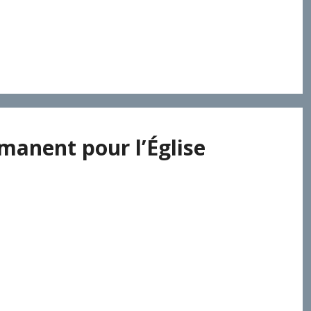
rmanent pour l’Église
emier millénaire. La doctrine russe de la sobornost a
ndre que cette synodalité fait partie de la nature de
imauté et réciproquement, à tous les niveaux de la vie