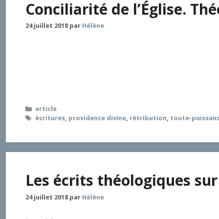
Conciliarité de l’Église. Thé
24 juillet 2018
par
Hélène
La conciliarité de l’Église ou qu’est l’Église, tel est
l’enracinement théologal ou trinitaire et eucharisti
unité/universalité dans l’histoire, aux dimensions du co
institutionnelles qu’elle peut prendre et suscite une 
Catégories
article
Étiquettes
écritures
,
providence divine
,
rétribution
,
toute-puissan
Les écrits théologiques sur
24 juillet 2018
par
Hélène