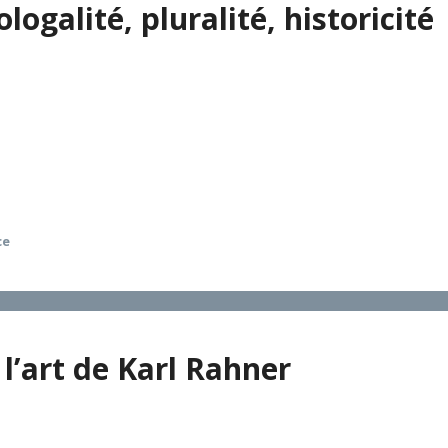
ologalité, pluralité, historicité
 le sujet de cette étude. On s’efforce d’en explorer et fonder
que, (II) ensuite la dimension plus spécifiquement pneumatol
smos ou de la création tout entière, (III) enfin l’historicité 
créativité culturelle et institutionnelle au service de la co
ce
 l’art de Karl Rahner