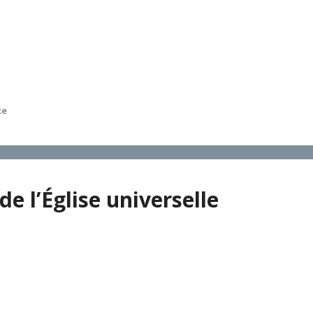
toire des synodes comme tels. Après une clarification des te
elques problèmes particuliers : la nature de l’événement syn
ce
de l’Église universelle
 sur le très long terme, celle de l’Église catholique, n’a pas
 les Églises locales dont ils ont la charge. Ce qui aurait pu 
enance de Rome. Il est vrai que le concile lui-même, en prom
en est resté à une perspective universaliste. Une autre re