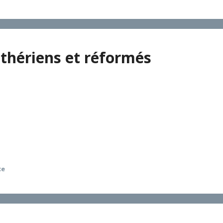
uthériens et réformés
l’organisation institutionnelle et de l’exercice de l’autorit
 considère les choix théologiques fondamentaux puis les mode
que qu’elles doivent relever. En théologie réformatrice l’enj
ontribuer à doter l’Église des atouts qui lui sont nécessaires
ce