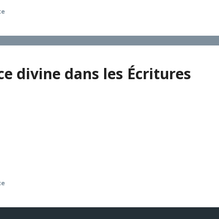
ce
e divine dans les Écritures
 : les saintes Écritures d’Israël ont constamment maintenu l
ndaleuse des justes. Il finit avec un constat inverse : c’est
te et toute-puissante de Dieu pour notre humanité. De l’un 
e l’Ancien et du Nouveau Testament.
ce