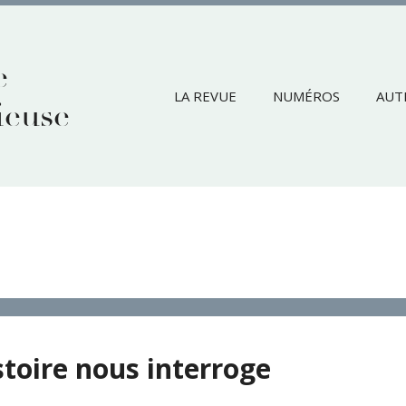
e
LA REVUE
NUMÉROS
AUT
ieuse
stoire nous interroge