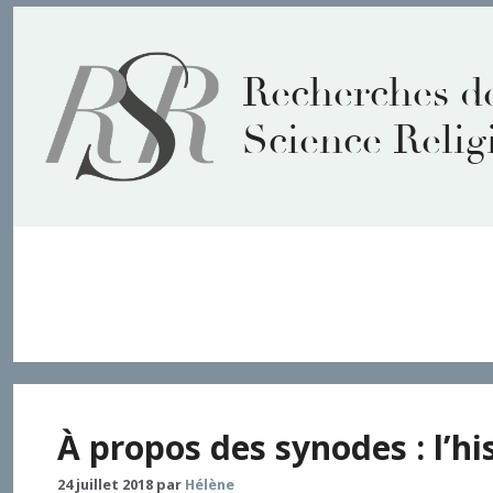
Aller
au
contenu
Recherches d
Science Relig
rétribution
À propos des synodes : l’hi
24 juillet 2018
par
Hélène