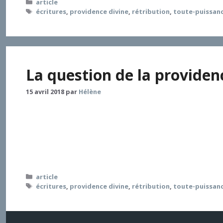
Catégories
article
Étiquettes
écritures
,
providence divine
,
rétribution
,
toute-puissan
La question de la providenc
15 avril 2018
par
Hélène
Le parcours, relativement linéaire, part d’un constat
sous forme de question, la rétribution indigne et sca
s’accomplit définitivement la bienveillance prévenan
l’interrogation et la réflexion des sages d’Israël, d
Catégories
article
Étiquettes
écritures
,
providence divine
,
rétribution
,
toute-puissan