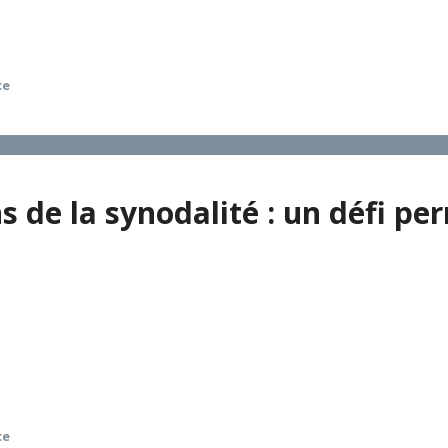
 Églises.
ce
 de la synodalité : un défi pe
urée de manière synodale, comme le montre l’expérience du pr
 ecclésiale. L’ecclésiologie eucharistique permet de compre
inité. En outre, la synodalité va toujours de pair avec la pr
ce