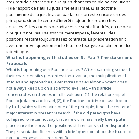
etc.), l’article s’attarde sur quelques chantiers en pleine évolution :
(1) le rapport de Paul au judaïsme et à Israël, (2) la doctrine
paulinienne de la justification par la foi, qui reste encore un des
principaux sinon le centre d’intérêt majeur des recherches
actuelles. Si les anciens paradigmes se sont effondrés, on ne peut
dire qu’un nouveau se soit vraiment imposé, l’éventail des
positions restant toujours assez contrasté. La présentation finit
avec une brève question sur le futur de l’exégèse paulinienne dite
scientifique.
What is happening with studies on St. Paul ? The stakes and
Proposals
What is happening with Pauline studies ? After examining some of
their characteristics (deconfessionalization, the multiplication of
studies and approaches, ever increasing erudition – which does
not always keep up on a scientific level, etc. – this article
concentrates on themes in full evolution : (1) The relationship of
Paul to Judaism and Israel, (2), the Pauline doctrine of justification
by faith, which still remains one of the principle, if not the center of
major interest in present research. If the old paradigms have
collapsed, one cannot say that a new one has really been put in
place since the spread of positions still remains rather disparate.
The presentation finishes with a brief question about the future of
Pauline exegesis, called scientific.