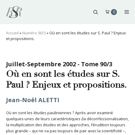
Aller
au
Me
0
contenu
Accueil
»
Numéro 90/3
»
Où en sont les études sur S. Paul ? Enjeux
et propositions.
Juillet-Septembre 2002 - Tome 90/3
Où en sont les études sur S.
Paul ? Enjeux et propositions.
Jean-Noël ALETTI
Où en sont les études pauliniennes ? Après avoir examiné
quelques-unes de leurs caractéristiques (la déconfessionalisation,
la multiplication des études et des approches, l’érudition toujours
plus grande – qui ne va pas toujours de pair avec la scientificité –,