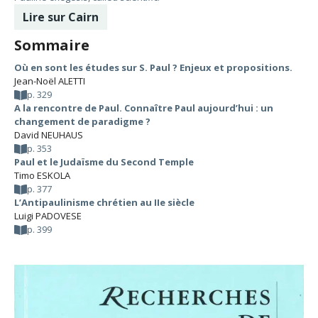
Lire sur Cairn
Sommaire
Où en sont les études sur S. Paul ? Enjeux et propositions.
Jean-Noël ALETTI
p. 329
A la rencontre de Paul. Connaître Paul aujourd’hui : un
changement de paradigme ?
David NEUHAUS
p. 353
Paul et le Judaïsme du Second Temple
Timo ESKOLA
p. 377
L’Antipaulinisme chrétien au IIe siècle
Luigi PADOVESE
p. 399