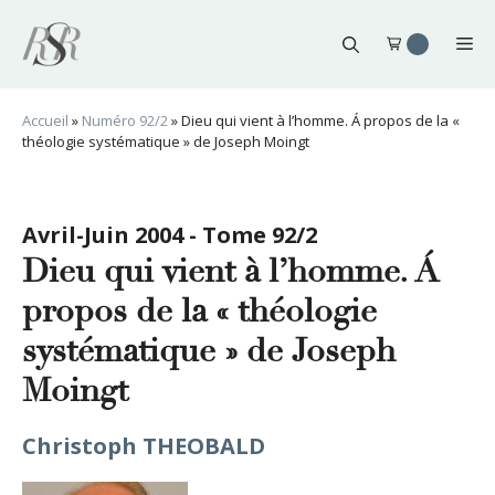
Aller
au
Me
contenu
Accueil
»
Numéro 92/2
»
Dieu qui vient à l’homme. Á propos de la «
théologie systématique » de Joseph Moingt
Avril-Juin 2004 - Tome 92/2
Dieu qui vient à l’homme. Á
propos de la « théologie
systématique » de Joseph
Moingt
Christoph THEOBALD