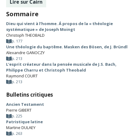
Lire sur Cairn
Sommaire
Dieu qui vient à l’homme. Á propos de la « théologie
systématique » de Joseph Moingt
Christoph THEOBALD
p. 177
Une théologie du baptême. Masken des Bösen, de J. Bründl
Alexandre GANOCZY
p. 213
L’esprit créateur dans la pensée musicale de J.S. Bach,
Philippe Charru et Christoph Theobald
Raymond COURT
p. 213
Bulletins critiques
Ancien Testament
Pierre GIBERT
p. 225
Patristique latine
Martine DULAEY
p. 263