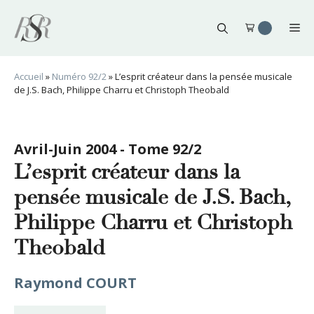
Aller
au
Me
contenu
Accueil
»
Numéro 92/2
»
L’esprit créateur dans la pensée musicale
de J.S. Bach, Philippe Charru et Christoph Theobald
Avril-Juin 2004 - Tome 92/2
L’esprit créateur dans la
pensée musicale de J.S. Bach,
Philippe Charru et Christoph
Theobald
Raymond COURT