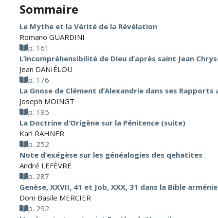
Sommaire
Le Mythe et la Vérité de la Révélation
Romano GUARDINI
p. 161
L’incompréhensibilité de Dieu d’après saint Jean Chr
Jean DANIÉLOU
p. 176
La Gnose de Clément d’Alexandrie dans ses Rapports av
Joseph MOINGT
p. 195
La Doctrine d’Origène sur la Pénitence (suite)
Karl RAHNER
p. 252
Note d’exégèse sur les généalogies des qehatites
André LEFÈVRE
p. 287
Genèse, XXVII, 41 et Job, XXX, 31 dans la Bible arméni
Dom Basile MERCIER
p. 292