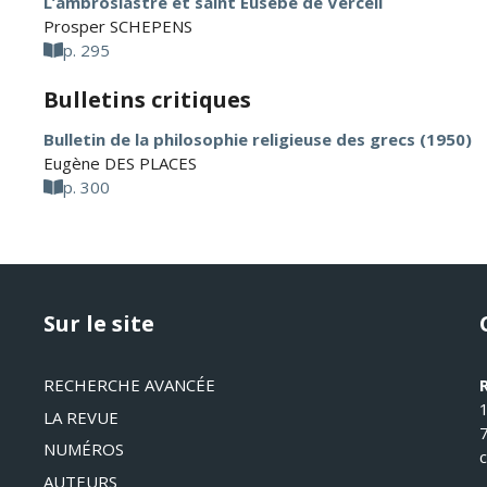
L’ambrosiastre et saint Eusèbe de Verceil
Prosper SCHEPENS
p. 295
Bulletins critiques
Bulletin de la philosophie religieuse des grecs (1950)
Eugène DES PLACES
p. 300
Sur le site
RECHERCHE AVANCÉE
LA REVUE
NUMÉROS
AUTEURS