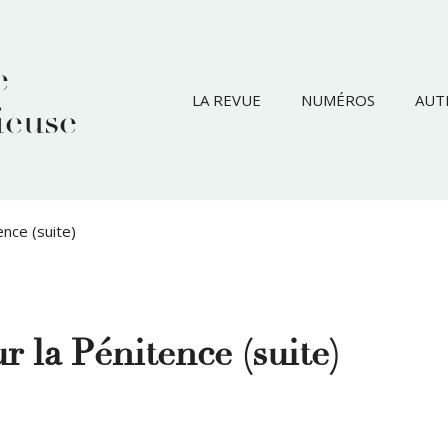
e
LA REVUE
NUMÉROS
AUT
ieuse
ence (suite)
 la Pénitence (suite)