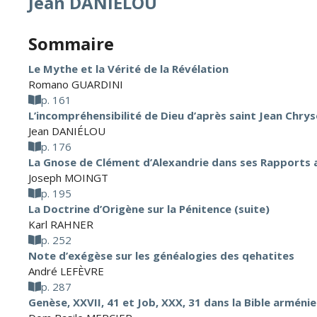
Jean DANIÉLOU
Sommaire
Le Mythe et la Vérité de la Révélation
Romano GUARDINI
p. 161
L’incompréhensibilité de Dieu d’après saint Jean Chr
Jean DANIÉLOU
p. 176
La Gnose de Clément d’Alexandrie dans ses Rapports av
Joseph MOINGT
p. 195
La Doctrine d’Origène sur la Pénitence (suite)
Karl RAHNER
p. 252
Note d’exégèse sur les généalogies des qehatites
André LEFÈVRE
p. 287
Genèse, XXVII, 41 et Job, XXX, 31 dans la Bible arméni