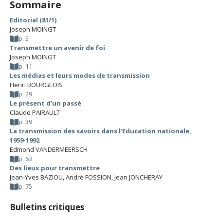
Sommaire
Editorial (81/1)
Joseph MOINGT
p. 5
Transmettre un avenir de foi
Joseph MOINGT
p. 11
Les médias et leurs modes de transmission
Henri BOURGEOIS
p. 29
Le présent d’un passé
Claude PAIRAULT
p. 39
La transmission des savoirs dans l’Education nationale,
1959-1992
Edmond VANDERMEERSCH
p. 63
Des lieux pour transmettre
Jean-Yves BAZIOU
,
André FOSSION
,
Jean JONCHERAY
p. 75
Bulletins critiques