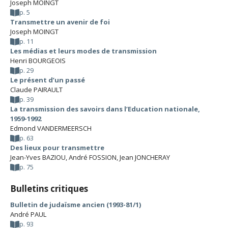
Joseph MOINGT
p. 5
Transmettre un avenir de foi
Joseph MOINGT
p. 11
Les médias et leurs modes de transmission
Henri BOURGEOIS
p. 29
Le présent d’un passé
Claude PAIRAULT
p. 39
La transmission des savoirs dans l’Education nationale,
1959-1992
Edmond VANDERMEERSCH
p. 63
Des lieux pour transmettre
Jean-Yves BAZIOU
,
André FOSSION
,
Jean JONCHERAY
p. 75
Bulletins critiques
Bulletin de judaïsme ancien (1993-81/1)
André PAUL
p. 93