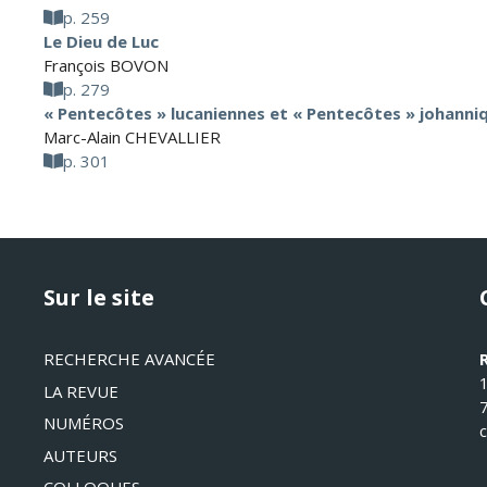
p. 259
Le Dieu de Luc
François BOVON
p. 279
« Pentecôtes » lucaniennes et « Pentecôtes » johanni
Marc-Alain CHEVALLIER
p. 301
Sur le site
RECHERCHE AVANCÉE
LA REVUE
NUMÉROS
AUTEURS