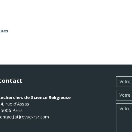
ques
Contact
Recherches de Science Religieuse
14, rue d’Assas
75006 Paris
contact[at]revue-rsr.com