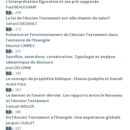
L’interprétation figurative et ses pré-supposés
Paul BEAUCHAMP
p. 299
La loi de l’Ancien Testament est-elle chemin de salut?
Gérard SIEGWALT
p. 313
Présence et fonctionnement de l’Ancien Testament dans
l’annonce de l’Evangile
Maurice CARREZ
p. 325
Sacrifice, sacerdoce, consécration. Typologie et analyse
sémantique du discours
Jean DELORME
p. 343
Le concept de prophétie biblique : Flavius Josèphe et Daniel
André PAUL
p. 367
Le dernier et l’avant-dernier. Les rapports entre le Nouveau
et l’Ancien Testament
Samuel AMSLER
p. 385
De l’Ancien Testament à l’Evangile. Une expérience globale
Jacques GUILLET
p. 397