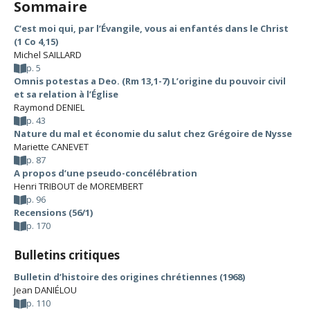
Sommaire
C’est moi qui, par l’Évangile, vous ai enfantés dans le Christ
(1 Co 4,15)
Michel SAILLARD
p. 5
Omnis potestas a Deo. (Rm 13,1-7) L’origine du pouvoir civil
et sa relation à l’Église
Raymond DENIEL
p. 43
Nature du mal et économie du salut chez Grégoire de Nysse
Mariette CANEVET
p. 87
A propos d’une pseudo-concélébration
Henri TRIBOUT de MOREMBERT
p. 96
Recensions (56/1)
p. 170
Bulletins critiques
Bulletin d’histoire des origines chrétiennes (1968)
Jean DANIÉLOU
p. 110