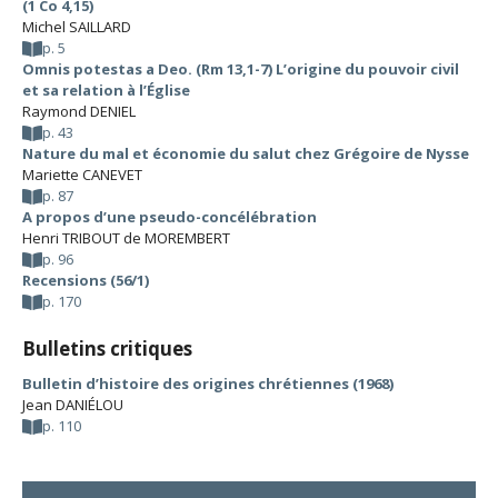
(1 Co 4,15)
Michel SAILLARD
p. 5
Omnis potestas a Deo. (Rm 13,1-7) L’origine du pouvoir civil
et sa relation à l’Église
Raymond DENIEL
p. 43
Nature du mal et économie du salut chez Grégoire de Nysse
Mariette CANEVET
p. 87
A propos d’une pseudo-concélébration
Henri TRIBOUT de MOREMBERT
p. 96
Recensions (56/1)
p. 170
Bulletins critiques
Bulletin d’histoire des origines chrétiennes (1968)
Jean DANIÉLOU
p. 110