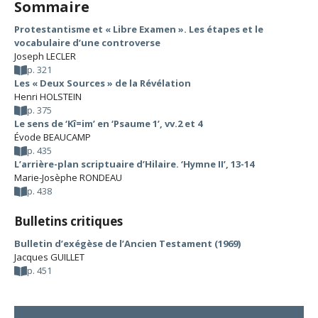
Sommaire
Protestantisme et « Libre Examen ». Les étapes et le
vocabulaire d’une controverse
Joseph LECLER
p. 321
Les « Deux Sources » de la Révélation
Henri HOLSTEIN
p. 375
Le sens de ‘Kî=im’ en ‘Psaume 1’, vv.2 et 4
Évode BEAUCAMP
p. 435
L’arrière-plan scriptuaire d’Hilaire. ‘Hymne II’, 13-14
Marie-Josèphe RONDEAU
p. 438
Bulletins critiques
Bulletin d’exégèse de l’Ancien Testament (1969)
Jacques GUILLET
p. 451