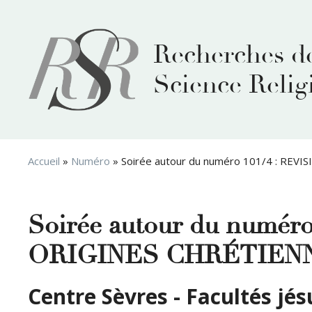
Aller
au
contenu
Recherches d
Science Relig
Accueil
»
Numéro
»
Soirée autour du numéro 101/4 : REV
Soirée autour du numér
ORIGINES CHRÉTIEN
Centre Sèvres - Facultés jés