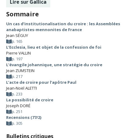
Lire sur Gallica
Sommaire
Un cas d’institutionalisation du croire : les Assemblées
anabaptistes-mennonites de France
Jean SÉGUY
p. 165
L’Ecclesia, lieu et objet de la confession de foi
Pierre VALLIN
p. 197
L’évangile johannique, une stratégie du croire
Jean ZUMSTEIN
p. 217
L’acte de croire pour l’apôtre Paul
Jean-Noël ALETTI
p. 233
La possibilité de croire
Joseph DORÉ
p. 251
Recensions (77/2)
p. 305
Bulletins critiques