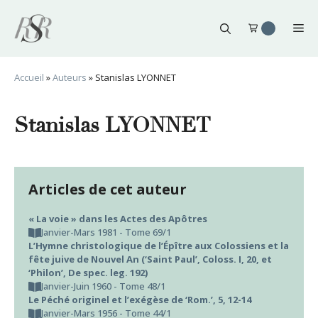
Aller
au
Me
contenu
Accueil
»
Auteurs
»
Stanislas LYONNET
Stanislas LYONNET
Articles de cet auteur
« La voie » dans les Actes des Apôtres
Janvier-Mars 1981 - Tome 69/1
L’Hymne christologique de l’Épître aux Colossiens et la
fête juive de Nouvel An (‘Saint Paul’, Coloss. I, 20, et
‘Philon’, De spec. leg. 192)
Janvier-Juin 1960 - Tome 48/1
Le Péché originel et l’exégèse de ‘Rom.’, 5, 12-14
Janvier-Mars 1956 - Tome 44/1