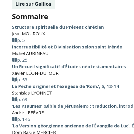
Lire sur Gallica
Sommaire
Structure spirituelle du Présent chrétien
Jean MOUROUX
p. 5
Incorruptibilité et Divinisation selon saint Irénée
Michel AUBINEAU
p. 25
Un Recueil significatif d’Études néotestamentaires
Xavier LÉON-DUFOUR
p. 53
Le Péché originel et l’exégèse de ‘Rom.’, 5, 12-14
Stanislas LYONNET
p. 63
‘Les Psaumes’ (Bible de Jérusalem) : traduction, intro
André LEFÈVRE
p. 146
‘La Version géorgienne ancienne de l’Évangile de Luc’. É
Dom Basile MERCIER