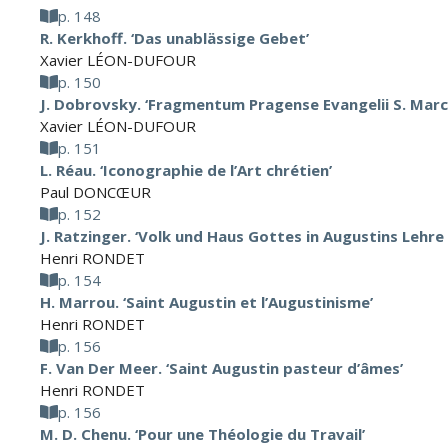
p. 148
R. Kerkhoff. ‘Das unablässige Gebet’
Xavier LÉON-DUFOUR
p. 150
J. Dobrovsky. ‘Fragmentum Pragense Evangelii S. Marc
Xavier LÉON-DUFOUR
p. 151
L. Réau. ‘Iconographie de l’Art chrétien’
Paul DONCŒUR
p. 152
J. Ratzinger. ‘Volk und Haus Gottes in Augustins Lehre
Henri RONDET
p. 154
H. Marrou. ‘Saint Augustin et l’Augustinisme’
Henri RONDET
p. 156
F. Van Der Meer. ‘Saint Augustin pasteur d’âmes’
Henri RONDET
p. 156
M. D. Chenu. ‘Pour une Théologie du Travail’