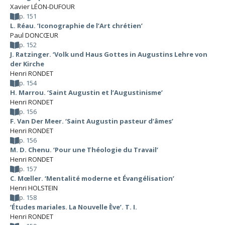
Xavier LÉON-DUFOUR
p. 151
L. Réau. ‘Iconographie de l’Art chrétien’
Paul DONCŒUR
p. 152
J. Ratzinger. ‘Volk und Haus Gottes in Augustins Lehre von
der Kirche
Henri RONDET
p. 154
H. Marrou. ‘Saint Augustin et l’Augustinisme’
Henri RONDET
p. 156
F. Van Der Meer. ‘Saint Augustin pasteur d’âmes’
Henri RONDET
p. 156
M. D. Chenu. ‘Pour une Théologie du Travail’
Henri RONDET
p. 157
C. Mœller. ‘Mentalité moderne et Évangélisation’
Henri HOLSTEIN
p. 158
‘Études mariales. La Nouvelle Ève’. T. I.
Henri RONDET