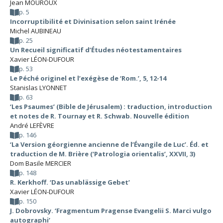
Jean MOUROUX
p. 5
Incorruptibilité et Divinisation selon saint Irénée
Michel AUBINEAU
p. 25
Un Recueil significatif d’Études néotestamentaires
Xavier LÉON-DUFOUR
p. 53
Le Péché originel et l’exégèse de ‘Rom.’, 5, 12-14
Stanislas LYONNET
p. 63
‘Les Psaumes’ (Bible de Jérusalem) : traduction, introduction
et notes de R. Tournay et R. Schwab. Nouvelle édition
André LEFÈVRE
p. 146
‘La Version géorgienne ancienne de l’Évangile de Luc’. Éd. et
traduction de M. Brière (‘Patrologia orientalis’, XXVII, 3)
Dom Basile MERCIER
p. 148
R. Kerkhoff. ‘Das unablässige Gebet’
Xavier LÉON-DUFOUR
p. 150
J. Dobrovsky. ‘Fragmentum Pragense Evangelii S. Marci vulgo
autographi’