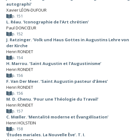
autographi’
Xavier LÉON-DUFOUR
p. 151
L. Réau. ‘Iconographie de l’Art chrétien’
Paul DONCŒUR
p. 152
J. Ratzinger. ‘Volk und Haus Gottes in Augustins Lehre von
der Kirche
Henri RONDET
p. 154
H. Marrou. ‘Saint Augustin et l’Augustinisme’
Henri RONDET
p. 156
F. Van Der Meer. ‘Saint Augustin pasteur d’âmes’
Henri RONDET
p. 156
M. D. Chenu. ‘Pour une Théologie du Travail’
Henri RONDET
p. 157
C. Mœller. ‘Mentalité moderne et Évangélisation’
Henri HOLSTEIN
p. 158
‘Études mariales. La Nouvelle Ève’. T. I.