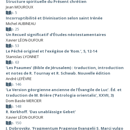
Structure spirituelle du Présent chrétien
Jean MOUROUX
p. 5
Incorruptibilité et Divinisation selon saint Irénée
Michel AUBINEAU
p. 25
Un Recueil significatif d’Études néotestamentaires
Xavier LÉON-DUFOUR
p. 53
Le Péché originel et l’exégèse de ‘Rom.’, 5, 12-14
Stanislas LYONNET
p. 63
‘Les Psaumes’ (Bible de Jérusalem) : traduction, introduction
et notes de R. Tournay et R. Schwab. Nouvelle édition
André LEFÈVRE
p. 146
‘La Version géorgienne ancienne de l’Évangile de Luc’. Éd. et
traduction de M. Brière (‘Patrologia orientalis’, XXVII, 3)
Dom Basile MERCIER
p. 148
R. Kerkhoff. ‘Das unablässige Gebet’
Xavier LÉON-DUFOUR
p. 150
J. Dobrovsky. ‘Fragmentum Pragense Evangelii S. Marci vulgo