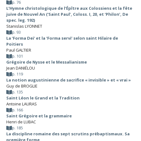
p. 76
L’Hymne christologique de l’Épître aux Colossiens et la fête
juive de Nouvel An (‘Saint Paul’, Coloss. I, 20, et ‘Philon’, De
spec. leg. 192)
Stanislas LYONNET
p. 93
La ‘Forma Dei’ et la ‘Forma servi’ selon saint Hilaire de
Poitiers
Paul GALTIER
p. 101
Grégoire de Nysse et le Messalianisme
Jean DANIÉLOU
p. 119
La notion augustinienne de sacrifice « invisible » et « vrai »
Guy de BROGLIE
p. 135
Saint Léon le Grand et la Tradition
Antoine LAURAS
p. 166
Saint Grégoire et la grammaire
Henri de LUBAC
p. 185
La discipline romaine des sept scrutins prébaptismaux. Sa
première forme