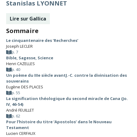
Stanislas LYONNET
Lire sur Gallica
Sommaire
Le cinquantenaire des ‘Recherches’
Joseph LECLER
p. 7
Bible, Sagesse, Science
Henri CAZELLES
p. 40
Un poème du IIIe siècle avantJ.-C. contre la divinisation des
souverains
Eugène DES PLACES
p. 55
La signification théologique du second miracle de Cana (Jo.
IV, 46-54)
André FEUILLET
p. 62
Pour l’histoire du titre ‘Apostolos’ dans le Nouveau
Testament
Lucien CERFAUX