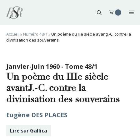
Aller
au
Me
contenu
Accueil
»
Numéro 48/1
»
Un poème du IIIe siècle avantJ.-C. contre la
divinisation des souverains
Janvier-Juin 1960 - Tome 48/1
Un poème du IIIe siècle
avantJ.-C. contre la
divinisation des souverains
Eugène DES PLACES
Lire sur Gallica