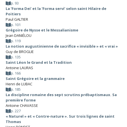
p. 93
La ‘Forma Dei’ et la ‘Forma servi’ selon saint Hilaire de
Poitiers
Paul GALTIER
p. 101
Grégoire de Nysse et le Messalianisme
Jean DANIÉLOU
p. 119
La notion augustinienne de sacrifice « invisible » et « vrai »
Guy de BROGLIE
p. 135
Saint Léon le Grand et la Tradition
Antoine LAURAS
p. 166
Saint Grégoire et la grammaire
Henri de LUBAC
p. 185
La discipline romaine des sept scrutins prébaptismaux. Sa
première forme
Antoine CHAVASSE
p. 227
« Naturel » et « Contre-nature ». Sur trois lignes de saint
Thomas