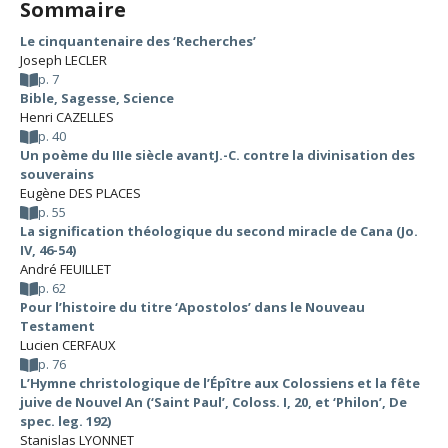
Sommaire
Le cinquantenaire des ‘Recherches’
Joseph LECLER
p. 7
Bible, Sagesse, Science
Henri CAZELLES
p. 40
Un poème du IIIe siècle avantJ.-C. contre la divinisation des
souverains
Eugène DES PLACES
p. 55
La signification théologique du second miracle de Cana (Jo.
IV, 46-54)
André FEUILLET
p. 62
Pour l’histoire du titre ‘Apostolos’ dans le Nouveau
Testament
Lucien CERFAUX
p. 76
L’Hymne christologique de l’Épître aux Colossiens et la fête
juive de Nouvel An (‘Saint Paul’, Coloss. I, 20, et ‘Philon’, De
spec. leg. 192)
Stanislas LYONNET